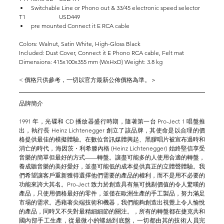
Switchable Line or Phono out & 33/45 electronic speed selector
T1		USD449
pre mounted Connect it E RCA cable
Colors: Walnut, Satin White, High-Gloss Black
Included: Dust Cover, Connect it E Phono RCA cable, Felt mat
Dimensions: 415x100x355 mm (WxHxD) Weight: 3.8 kg
< 價格只供參考，一切以官方最新公佈價格為準。＞
品牌簡介
1991 年，光碟和 CD 播放器盛行時期，隨著第一台 Pro-Ject 1 唱盤推
出，執行長 Heinz Lichtenegger 創立了該品牌，其使命是以合理的價
格提供最佳的模擬體驗。在數位音訊媒體興起、黑膠唱片被宣布過時和
消亡的時代，海因茨・利希滕內格 (Heinz Lichtenegger) 始終堅信享受
音樂的簡單但最好的方式——轉盤。讓盡可能多的人使用合適的轉盤，
養成聽音樂的美好愛好，並盡可能低的成本提供真正的立體聲體驗。我
們希望讓客戶重新獲得選擇他們需要的產品的權利，而不是用不必要的
功能來誇大其名。Pro-Ject 致力於創造具有無可挑剔價值的令人驚嘆的
產品，只使用價格最好的零件，並僅在歐洲生產的手工製品，努力滿足
市場的需求。憑藉著尖端技術和機器，我們能夠創造出視覺上令人愉悅
的產品，同時又不失對最精細細節的關注。，所有的轉盤都在捷克共和
國內部手工生產，從最微小的螺絲到底盤，一切都由其的技術人員完