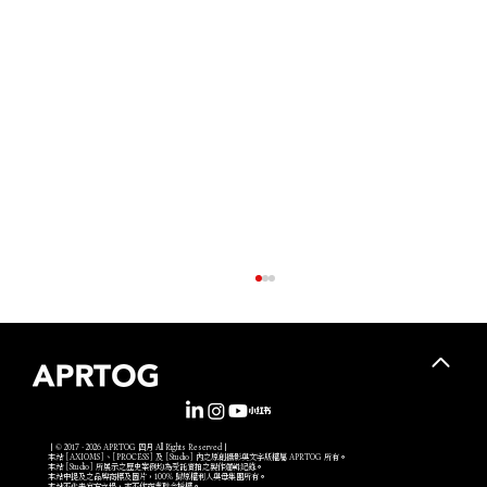
｜© 2017 - 2026 APRTOG 四月 All Rights Reserved｜
本站 [AXIOMS]、[PROCESS] 及 [Studio] 內之原創攝影與文字版權屬 APRTOG 所有。
本站 [Studio] 所展示之歷史案例均為受託實拍之製作邏輯紀錄。
本站中提及之品牌商標及圖片，100% 歸原權利人與母集團所有。
本站不代表官方立場，亦不作商業聯合授權。