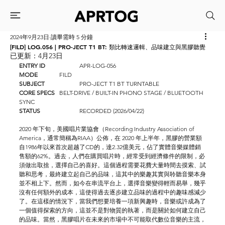
2024年9月23日
讀畢需時 5 分鐘
[FILD] LOG.056 | PRO-JECT T1 BT: 類比轉速邏輯、品味建立與黑膠聽覺
已更新：
4月23日
ENTRY ID		
APR-LOG-056
MODE		
FILD
SUBJECT		
PRO-JECT T1 BT TURNTABLE
CORE SPECS	
BELT-DRIVE / BUILT-IN PHONO STAGE / BLUETOOTH 
SYNC
STATUS		
RECORDED (2026/04/22)
2020 年下旬，美國唱片業協會（Recording Industry Association of 
America，通常簡稱為RIAA）公佈，在 2020 年上半年，黑膠的營業額
自1986年以來首次超越了CD的，達2.32億美元，佔了實體音樂媒體銷
售額的62%。過去，人們在購買唱片時，經常受到經濟條件的限制，必
須做出取捨，選擇自己的喜好。這個過程需要花費大量時間去摸索、試
聽和思考，最終建立起自己的品味，這其中的樂趣其實與聆聽音樂本身
並不相上下。然而，如今在串流平台上，選擇音樂變得輕而易舉，幾乎
沒有任何額外的成本，這使得過去逐步建立品味的過程中的趣味感減少
了。在這樣的情況下，當我們想要培養一項新興趣時，音樂或許成為了
一個值得探索的方向，這並不是對物質的執著，而是關於如何建立自己
的品味。當然，黑膠唱片在未來的市場中不可能取代數位音樂的主流，