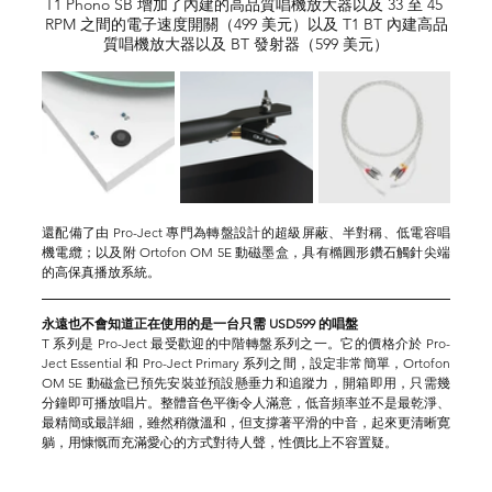
T1 Phono SB 增加了內建的高品質唱機放大器以及 33 至 45 
RPM 之間的電子速度開關（499 美元）以及 T1 BT 內建高品
質唱機放大器以及 BT 發射器（599 美元）
還配備了由 Pro-Ject 專門為轉盤設計的超級屏蔽、半對稱、低電容唱
機電纜；以及附 Ortofon OM 5E 動磁墨盒，具有橢圓形鑽石觸針尖端
的高保真播放系統。
永遠也不會知道正在使用的是一台只需 USD599 的唱盤
T 系列是 Pro-Ject 最受歡迎的中階轉盤系列之一。它的價格介於 Pro-
Ject Essential 和 Pro-Ject Primary 系列之間，設定非常簡單，Ortofon 
OM 5E 動磁盒已預先安裝並預設懸垂力和追蹤力，開箱即用，只需幾
分鐘即可播放唱片。整體音色平衡令人滿意，低音頻率並不是最乾淨、
最精簡或最詳細，雖然稍微溫和，但支撐著平滑的中音，起來更清晰寛
躺，用慷慨而充滿愛心的方式對待人聲，性價比上不容置疑。