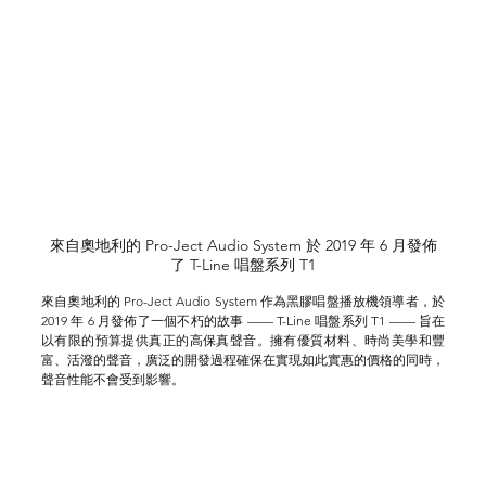
來自奧地利的 Pro-Ject Audio System 於 2019 年 6 月發佈
了 T-Line 唱盤系列 T1
來自奧地利的 Pro-Ject Audio System 作為黑膠唱盤播放機領導者，於 
2019 年 6 月發佈了
一個不朽的故事 —— 
T-Line 唱盤系列 T1
 —— 
旨在
以有限的預算提供真正的高保真聲音。擁有優質材料、時尚美學和豐
富、活潑的聲音，廣泛的開發過程確保在實現如此實惠的價格的同時，
聲音性能不會受到影響。