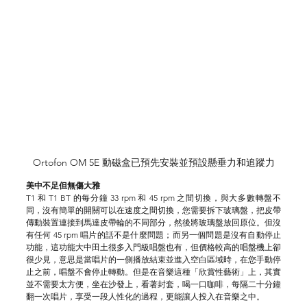
Ortofon OM 5E 動磁盒已預先安裝並預設懸垂力和追蹤力
美中不足但無傷大雅
T1 和 T1 BT 的每分鐘 33 rpm 和 45 rpm 之間切換，與大多數轉盤不
同，沒有簡單的開關可以在速度之間切換，您需要拆下玻璃盤，把皮帶
傳動裝置連接到馬達皮帶輪的不同部分，然後將玻璃盤放回原位。但沒
有任何 45 rpm 唱片的話不是什麼問題；而另一個問題是沒有自動停止
功能，這功能大中田土很多入門級唱盤也有，但價格較高的唱盤機上卻
很少見，意思是當唱片的一側播放結束並進入空白區域時，在您手動停
止之前，唱盤不會停止轉動。但是在音樂這種「欣賞性藝術」上，其實
並不需要太方便，坐在沙發上，看著封套，喝一口咖啡，每隔二十分鐘
翻一次唱片，享受一段人性化的過程，更能讓人投入在音樂之中。