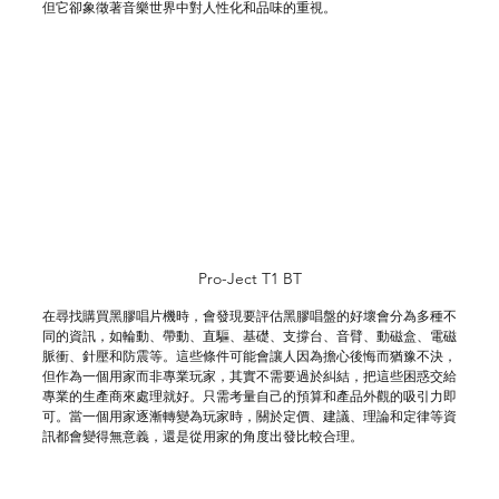
但它卻象徵著音樂世界中對人性化和品味的重視。
Pro-Ject T1 BT
在尋找購買黑膠唱片機時
，會發現要評估黑膠唱盤
的
好壞會分為多種不
同的資訊，如輪動、帶動、直驅、基礎、支撐台、音臂、
動磁盒
、電磁
脈衝、針壓和防震等。這些條件可能會讓人因為擔心後悔而猶豫不決，
但作為一個用家而非專業玩家，其實不需要過於糾結，把這些困惑交給
專業的生產商來處理就好。只需考量自己的預算和產品外觀的吸引力即
可。當一個用家逐漸轉變為玩家時，關於定價、建議、理論和定律等資
訊都會變得無意義，還是從用家的角度出發比較合理。