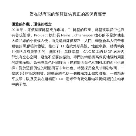
旨在以有限的預算提供真正的高保真聲音
優雅的外觀，環保的概念
2018 年，廉價塑膠轉盤充斥市場，T1 轉盤的底座、轉盤或唱臂中也沒
有發現塑膠。Pro-Ject 執行長 Heinz Lichtenegger 擔心的不是對他龐
大產品線的小規模入侵，而是購買廉價塑料「入門」轉盤會為人們帶來
糟糕的黑膠唱片體驗。推出了 T1 這款外形美觀、性能卓越、結構精良
且價格具有競爭力的「無塑料」黑膠唱盤，CNC 加工的 MDF 底座內
部沒有空心空間，避免不必要的振動、專門的轉盤腳高保真地隔離周圍
的環境振動、高光澤黑色外部飾面（也有緞面白色和胡桃木飾面可供選
擇）對於這個價位的唱盤而言非常出色。轉盤採用全尺寸噴砂玻璃、一
體式 8.6 吋鋁製唱臂、驅動系統包括一個機械加工鋁製滑輪、一條精密
平皮帶，以及安裝在超精密 0.001 毫米帶有硬化鋼軸和黃銅襯托主軸承
中的子盤。