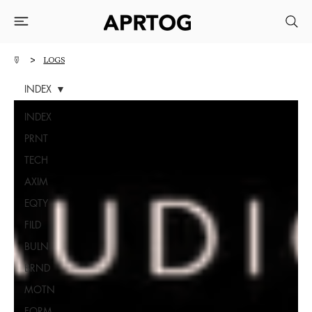
>
LOGS
INDEX
INDEX
PRNT
TECH
AXIM
EQTY
FILD
BULN
BRND
MOTN
FORM