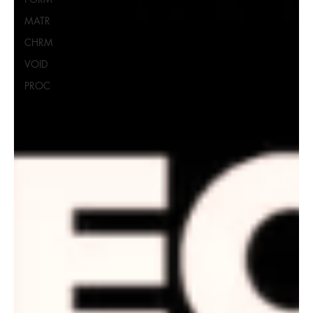
MATR
CHRM
VOID
PROC