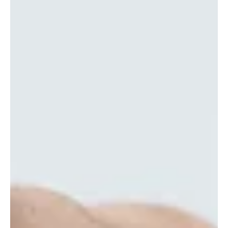
X half 將成為 X 系列的最新型號，以數位格式重新發現和重塑膠片攝影的魅
力。「X half」是一款從經典半片幅相機的概念發展而來的數位相機，半片幅
相機能夠以 35 毫米膠卷的一半大小進行拍攝。過去，富士軟片推出了各種底
片相機，包括 1963 年發布的“FUJICA Half ”，激發了人們對攝影永恆的熱
情。富士將這款產品命名為“X half”，希望它成為攝影愛好者和首次探索數
位相機世界的新手的完美伴侶，透過幀前進桿和數位格式的底片般攝影表現
力，重現並發展了類比攝影體驗。