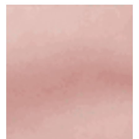
在 2023 年 12 月中旬，Creative Technology Ltd. 在無線藍牙耳機領域開闢新
方向，推出全球首批採用 xMEMS 固態驅動器技術的「Creative Aurvana Ace
系列」無線耳機「Aurvana Ace」以及「Aurvana Ace2」，使其成為同類產品
中首款採用這種新音訊技術的無線藍牙耳機。MEMS 是一種微機電系統，結
合了非移動電子設備和移動機械零件。對於 Aurvana Ace 中使用 xMEMS 設計
的音訊驅動單體而言，移動零件是一個微型矽膜，當電訊號通過瓣片時，它可
以移動空氣，從而產生聲音。與現有驅動單體的技術相比，MEMS 具有多種
優勢。其中包括廣泛的頻率響應範圍、超快的瞬態響應、更準確的聲音再現，
且具有 IP58 防護等級，甚至可以丟進洗衣機（但不建議這種操作）。