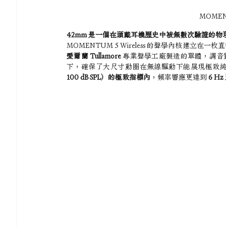
MOMEN
42mm 是一個在頭戴耳機歷史中被無數次驗證的物
MOMENTUM 5 Wireless 的聲學內核建立在一枚直
愛爾蘭 Tullamore
 專業聲學工廠製造的單體，調音
下，確保了大尺寸動圈在無線驅動下能展現極致
100 dB SPL）的極致指標內
，頻率響應更達到 
6 Hz