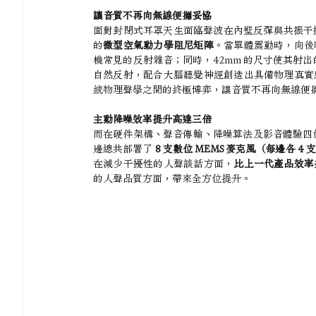
讓音質不再向無線便攜妥協
面對封閉式耳罩天生面臨聲波在內壁反彈與共振干
的
微型空氣動力學阻尼矩陣
。當單體震動時，向後
機常見的反射雜音；同時，42mm 的尺寸使其射出
自然反射，配合大腦聽覺神經創造出具備物理真實
統物理聲學之間的終極博弈，讓音質不再向無線便
主動降噪效率提升高達三倍
而在硬件架構、聲音傳輸、降噪算法及影音體驗四個核心維
邊總共部署了 
8 支數位 MEMS 麥克風（每邊各 4 
在減少干擾性的人聲談話方面，
比上一代產品效率
的人聲品質方面，帶來全方位提升。