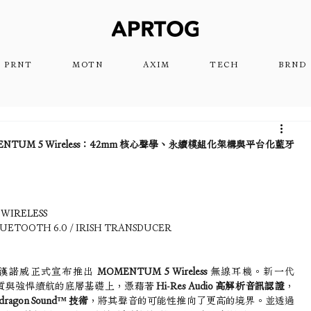
PRNT
MOTN
AXIM
TECH
BRND
MOMENTUM 5 Wireless：42mm 核心聲學、永續模組化架構與平台化藍牙
 5 WIRELESS
LUETOOTH 6.0 / IRISH TRANSDUCER
漢諾威
正式宣布推出 
MOMENTUM 5 Wireless
 無線耳機。新一代 
音質與強悍續航的底層基礎上，憑藉著 
Hi-Res Audio 高解析音訊認證
，
pdragon Sound™ 技術
，將其聲音的可能性推向了更高的境界。並透過