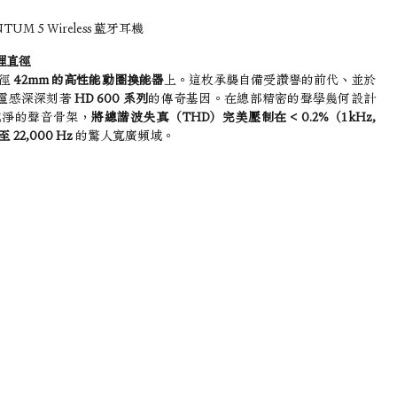
TUM 5 Wireless 藍牙耳機
理直徑
徑 
42mm 的高性能動圈換能器
上。這枚承襲自備受讚譽的前代、並於
靈感深深刻著 
HD 600 系列
的傳奇基因。在總部精密的聲學幾何設計
純淨的聲音骨架，
將總諧波失真（THD）完美壓制在 < 0.2%（1 kHz, 
 至 22,000 Hz
 的驚人寬廣頻域。