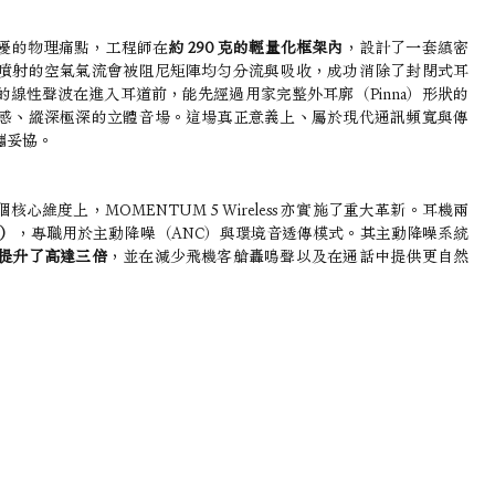
擾的物理痛點，工程師在
約 290 克的輕量化框架內
，設計了一套縝密
噴射的空氣氣流會被阻尼矩陣均勻分流與吸收，成功消除了封閉式耳
的線性聲波在進入耳道前，能先經過用家完整外耳廓（Pinna）形狀的
感、縱深極深的立體音場。這場真正意義上、屬於現代通訊頻寬與傳
攜妥協。
度上，MOMENTUM 5 Wireless 亦實施了重大革新。耳機兩
支）
，專職用於主動降噪（ANC）與環境音透傳模式。其主動降噪系統
提升了高達三倍
，並在減少飛機客艙轟鳴聲以及在通話中提供更自然