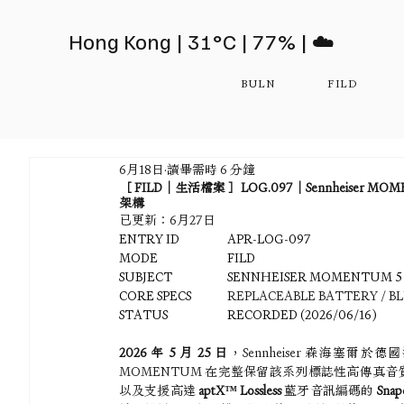
Hong Kong | 31°C | 77% | ☁️
BULN
FILD
6月18日
讀畢需時 6 分鐘
［ FILD｜生活檔案 ］LOG.097｜Sennheiser 
架構
已更新：
6月27日
ENTRY ID		APR-LOG-097
MODE		FILD
SUBJECT		SENNHEISER MOMENTUM
CORE SPECS	
REPLACEABLE BATTERY / B
STATUS		RECORDED (2026/06/16)
2026 年 5 月 25 日
，Sennheiser 森海塞爾
於德國
MOMENTUM 在完整保留該系列標誌性高傳真
以及支援高達 
aptX™ Lossless
 藍牙音訊編碼的 
Sna