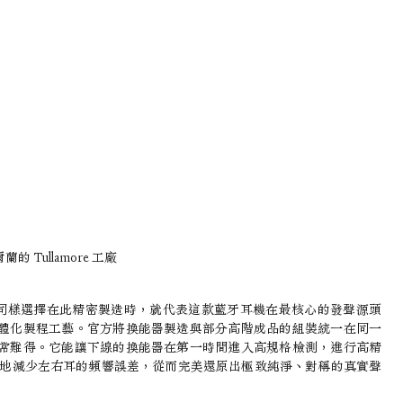
蘭的 Tullamore 工廠
m 核心換能器同樣選擇在此精密製造時，就代表這款藍牙耳機在最核心的發聲源頭
體化製程工藝。官方將換能器製造與部分高階成品的組裝統一在同一
常難得。它能讓下線的換能器在第一時間進入高規格檢測，進行高精
），最大程度地減少左右耳的頻響誤差，從而完美還原出極致純淨、對稱的真實聲