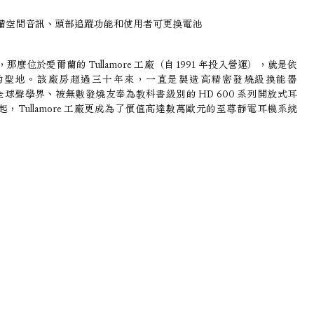
ess 具備空間音訊、頭部追蹤功能和使用者可更換電池
於愛爾蘭的 Tullamore 工廠（自 1991 年投入營運），就是依
工藝資產的聖地。該廠房超過三十年來，一直是製造高精密發燒級換能器
風靡全球聲學界、被無數發燒友奉為教科書級別的 HD 600 系列開放式耳
，Tullamore 工廠更成為了價值高達數萬歐元的至尊靜電耳機系統 